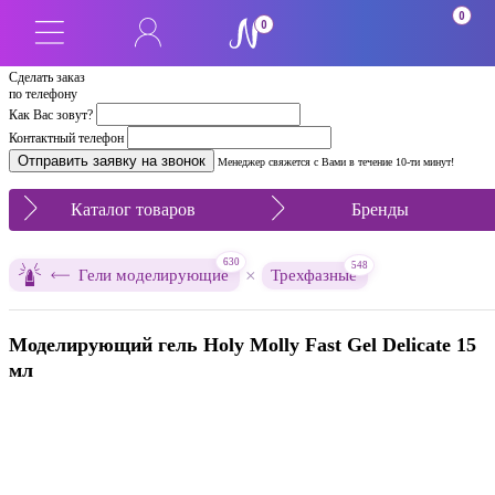
0
0
Сделать заказ
по телефону
Как Вас зовут?
Контактный телефон
Менеджер свяжется с Вами в течение 10-ти минут!
Каталог товаров
Бренды
630
548
×
Гели моделирующие
Трехфазные
Моделирующий гель Holy Molly Fast Gel Delicate 15
мл