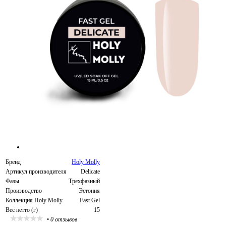
Бренд
Holy Molly
Артикул производителя
Delicate
Фазы
Трехфазный
Производство
Эстония
Коллекция Holy Molly
Fast Gel
Вес нетто (г)
15
•
0 отзывов