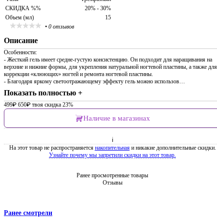
СКИДКА %%
20% - 30%
Объем (мл)
15
•
0 отзывов
Описание
Особенности:
- Жесткий гель имеет средне-густую консистенцию. Он подходит для наращивания на
верхние и нижние формы, для укрепления натуральной ногтевой пластины, а также для
коррекции «клюющих» ногтей и ремонта ногтевой пластины.
- Благодаря яркому светоотражающему эффекту гель можно использов…
Показать полностью +
499
₽
650
₽
твоя скидка 23%
Наличие в магазинах
ℹ
На этот товар не распространяется
накопительная
и никакие дополнительные скидки.
Узнайте почему мы запретили скидки на этот товар.
Ранее просмотренные товары
Отзывы
Ранее смотрели