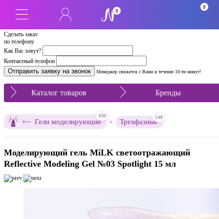
0
0
Сделать заказ
по телефону
Как Вас зовут?
Контактный телефон
Менеджер свяжется с Вами в течение 10-ти минут!
Каталог товаров
Бренды
630
548
×
Гели моделирующие
Трехфазные
Моделирующий гель MiLK светоотражающий
Reflective Modeling Gel №03 Spotlight 15 мл