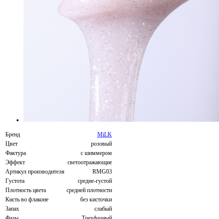
Бренд
MiLK
Цвет
розовый
Фактура
с шиммером
Эффект
светоотражающие
Артикул производителя
RMG03
Густота
средне-густой
Плотность цвета
средней плотности
Кисть во флаконе
без кисточки
Запах
слабый
Фазы
Трехфазный