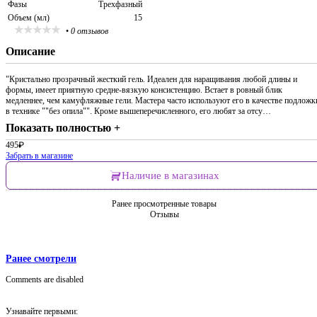
Фазы
Трехфазный
Объем (мл)
15
•
0 отзывов
Описание
"Кристально прозрачный жесткий гель. Идеален для наращивания любой длины и
формы, имеет приятную средне-вязкую консистенцию. Встает в ровный блик
медленнее, чем камуфляжные гели. Мастера часто используют его в качестве подложк
в технике ""без опила"". Кроме вышеперечисленного, его любят за отсу…
Показать полностью +
495
₽
Забрать в магазине
Наличие в магазинах
Ранее просмотренные товары
Отзывы
Ранее смотрели
Comments are disabled
Узнавайте первыми: