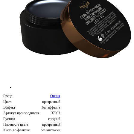
Бренд
Опция
Цвет
прозрачный
Эффект
без эффекта
Артикул производителя
37903
Густота
средний
Плотность цвета
прозрачный
Кисть во флаконе
без кисточки