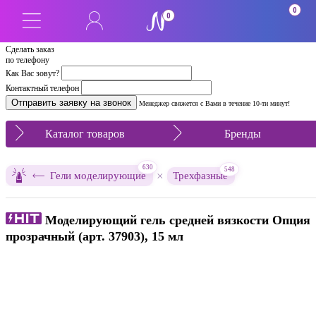
0
0
Сделать заказ
по телефону
Как Вас зовут?
Контактный телефон
Менеджер свяжется с Вами в течение 10-ти минут!
Каталог товаров
Бренды
630
548
×
Гели моделирующие
Трехфазные
Моделирующий гель средней вязкости Опция
прозрачный (арт. 37903), 15 мл