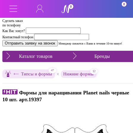
0
0
Сделать заказ
по телефону
Как Вас зовут?
Контактный телефон
Менеджер свяжется с Вами в течение 10-ти минут!
Каталог товаров
Бренды
47
12
×
Типсы и формы
Нижние формы
Формы для наращивания Planet nails черные
10 шт. арт.19397