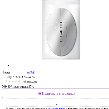
Бренд
ruNail
СКИДКА %%
30% - 40%
•
0 отзывов
50
₽
80
₽
твоя скидка 37%
Наличие в магазинах
ℹ
На этот товар не распространяется
накопительная
и никакие дополнительные скидки.