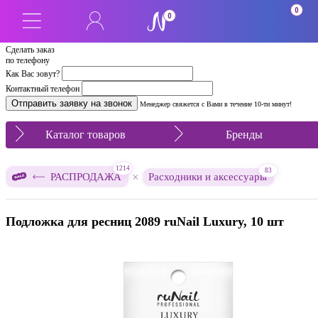
0
0
Сделать заказ
по телефону
Как Вас зовут?
Контактный телефон
Менеджер свяжется с Вами в течение 10-ти минут!
Каталог товаров
Бренды
1214
83
×
РАСПРОДАЖА
Расходники и аксессуары
Подложка для ресниц 2089 ruNail Luxury, 10 шт