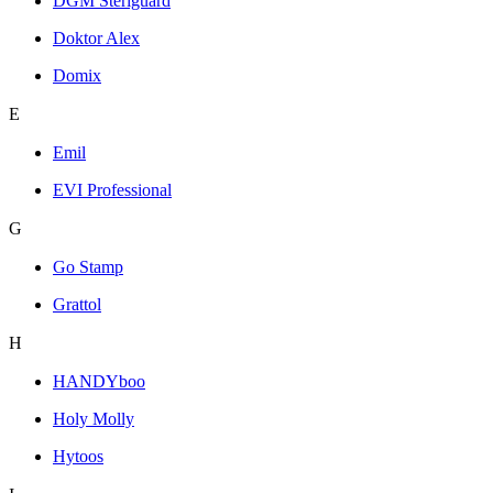
DGM Steriguard
Doktor Alex
Domix
E
Emil
EVI Professional
G
Go Stamp
Grattol
H
HANDYboo
Holy Molly
Hytoos