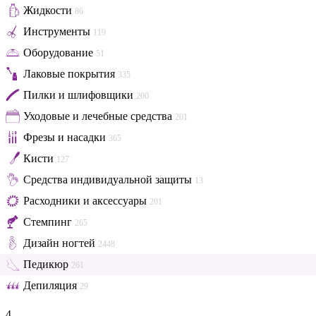
Жидкости
86
Инструменты
119
Оборудование
51
Лаковые покрытия
335
Пилки и шлифовщики
200
Уходовые и лечебные средства
201
Фрезы и насадки
365
Кисти
127
Средства индивидуальной защиты
13
Расходники и аксессуары
201
Стемпинг
265
Дизайн ногтей
2448
Педикюр
261
Депиляция
29
4