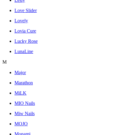
Lesly
Love Slider
Lovely
Lovia Cure
Lucky Rose
LunaLine
M
Major
Marathon
MiLK
MIO Nails
Miw Nails
MOJO
Monami