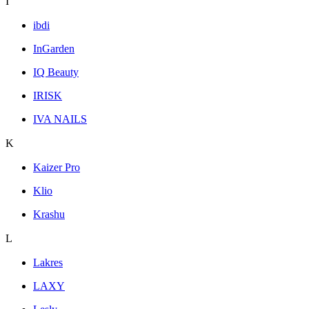
I
ibdi
InGarden
IQ Beauty
IRISK
IVA NAILS
K
Kaizer Pro
Klio
Krashu
L
Lakres
LAXY