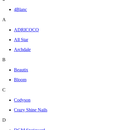
4Blanc
A
ADRICOCO
All Star
Archdale
B
Beautix
Bloom
C
Codyson
Crazy Shine Nails
D