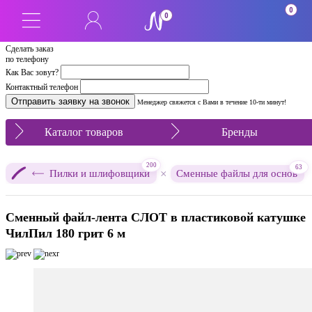
0
0
Сделать заказ
по телефону
Как Вас зовут?
Контактный телефон
Менеджер свяжется с Вами в течение 10-ти минут!
Каталог товаров
Бренды
200
63
×
Пилки и шлифовщики
Сменные файлы для основ
Сменный файл-лента СЛОТ в пластиковой катушке
ЧилПил 180 грит 6 м