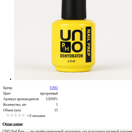
Бренд
UNO
Цвет
прозрачный
Артикул производителя
UDNP1
Количество, шт
1
Объем (мл)
15
•
0 отзывов
Описание
UNO Nail Prep — это профессиональный дегидратор для подготовки ногтевой пласти