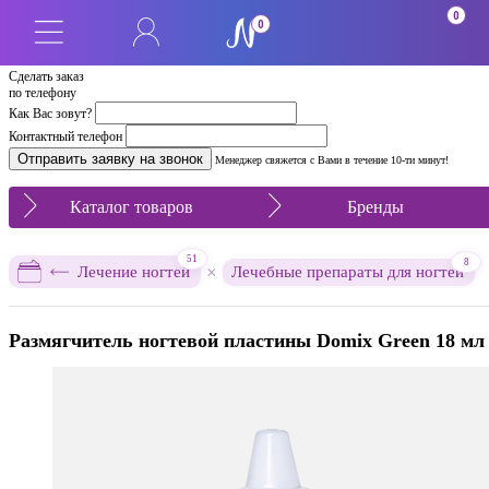
0
0
Сделать заказ
по телефону
Как Вас зовут?
Контактный телефон
Менеджер свяжется с Вами в течение 10-ти минут!
Каталог товаров
Бренды
51
8
×
Лечение ногтей
Лечебные препараты для ногтей
Размягчитель ногтевой пластины Domix Green 18 мл