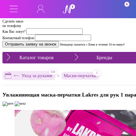
0
0
Сделать заказ
по телефону
Как Вас зовут?
Контактный телефон
Менеджер свяжется с Вами в течение 10-ти минут!
Каталог товаров
Бренды
133
2
×
Уход за руками
Маски-перчатки
Увлажняющая маска-перчатки Lakres для рук 1 пар