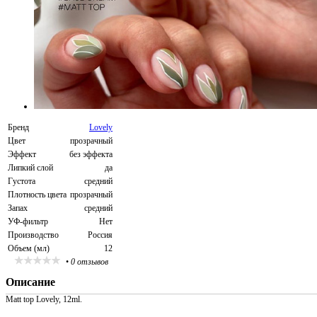
Бренд
Lovely
Цвет
прозрачный
Эффект
без эффекта
Липкий слой
да
Густота
средний
Плотность цвета
прозрачный
Запах
средний
УФ-фильтр
Нет
Производство
Россия
Объем (мл)
12
•
0 отзывов
Описание
Matt top Lovely, 12ml.