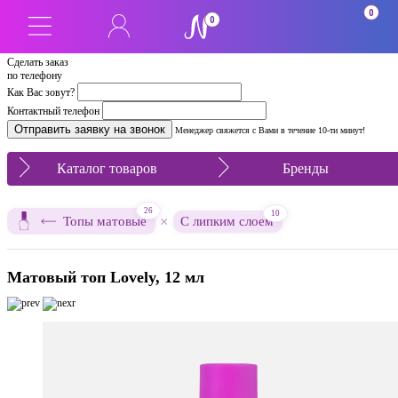
0
0
Сделать заказ
по телефону
Как Вас зовут?
Контактный телефон
Менеджер свяжется с Вами в течение 10-ти минут!
Каталог товаров
Бренды
26
10
×
Топы матовые
С липким слоем
Матовый топ Lovely, 12 мл