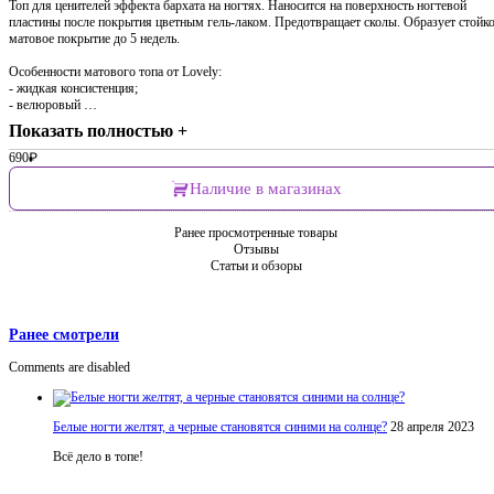
Топ для ценителей эффекта бархата на ногтях. Наносится на поверхность ногтевой
пластины после покрытия цветным гель-лаком. Предотвращает сколы. Образует стойк
матовое покрытие до 5 недель.
Особенности матового топа от Lovely:
- жидкая консистенция;
- велюровый …
Показать полностью +
690
₽
Наличие в магазинах
Ранее просмотренные товары
Отзывы
Статьи и обзоры
Ранее смотрели
Comments are disabled
Белые ногти желтят, а черные становятся синими на солнце?
28 апреля 2023
Всё дело в топе!