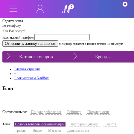
0
0
Сделать заказ
по телефону
Как Вас зовут?
Контактный телефон
Менеджер свяжется с Вами в течение 10-ти минут!
Каталог товаров
Бренды
Главная страница
•
Блог магазина NailBox
Блог
Сортировать по:
По дате добавления
Рейтингу
Популярности
Тема:
Обзоры товаров и рекомендации
Фотоуроки дизайн
Советы
Тренды
Видео
Магазин
День магазина