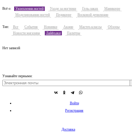
Всё о:
Укреплении ногтей
Уходе за ногтями
Гель-лаках
Маникюре
Моделировании ногтей
Педикюре
Восковой депиляции
Тип:
Все
События
Новинки
Акции
Мастер-классы
Обзоры
Новости магазина
Лайфхаки
Палитры
Нет записей
Узнавайте первыми:
Войти
Регистрация
Доставка