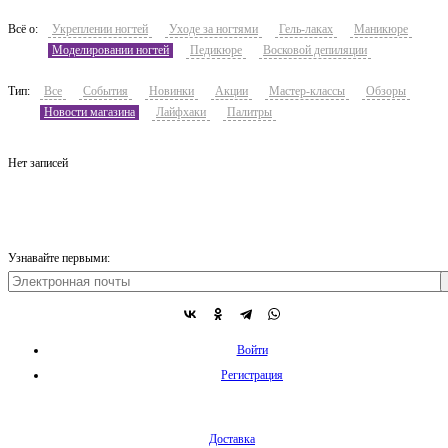
Всё о:
Укреплении ногтей
Уходе за ногтями
Гель-лаках
Маникюре
Моделировании ногтей
Педикюре
Восковой депиляции
Тип:
Все
События
Новинки
Акции
Мастер-классы
Обзоры
Новости магазина
Лайфхаки
Палитры
Нет записей
Узнавайте первыми:
Войти
Регистрация
Доставка