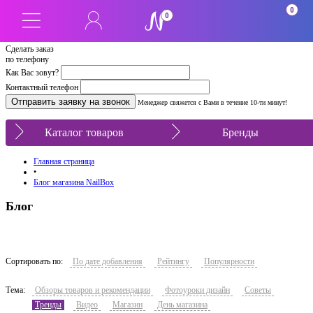
0
0
Сделать заказ
по телефону
Как Вас зовут?
Контактный телефон
Менеджер свяжется с Вами в течение 10-ти минут!
Каталог товаров
Бренды
Главная страница
•
Блог магазина NailBox
Блог
Сортировать по:
По дате добавления
Рейтингу
Популярности
Тема:
Обзоры товаров и рекомендации
Фотоуроки дизайн
Советы
Тренды
Видео
Магазин
День магазина