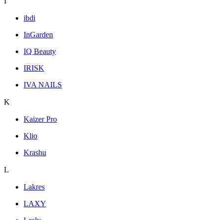
I
ibdi
InGarden
IQ Beauty
IRISK
IVA NAILS
K
Kaizer Pro
Klio
Krashu
L
Lakres
LAXY