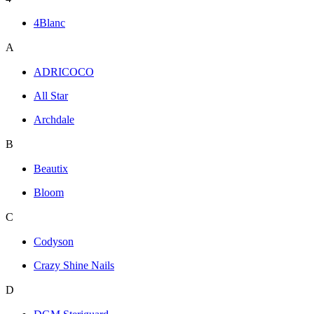
4Blanc
A
ADRICOCO
All Star
Archdale
B
Beautix
Bloom
C
Codyson
Crazy Shine Nails
D