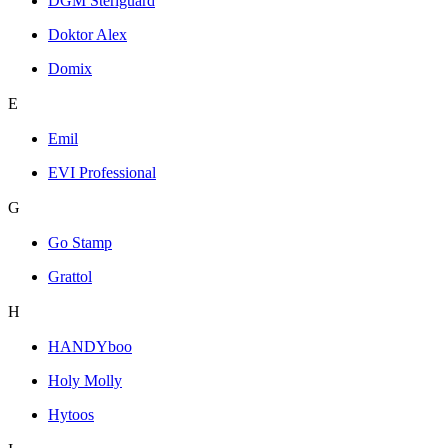
DGM Steriguard
Doktor Alex
Domix
E
Emil
EVI Professional
G
Go Stamp
Grattol
H
HANDYboo
Holy Molly
Hytoos