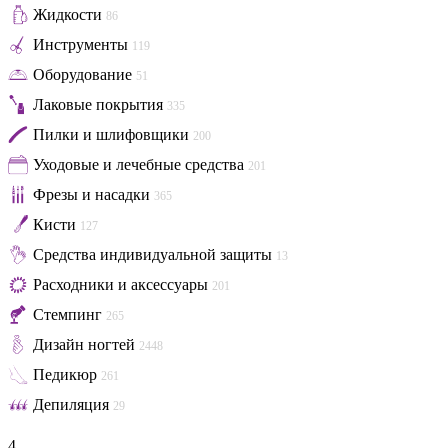
Жидкости
86
Инструменты
119
Оборудование
51
Лаковые покрытия
335
Пилки и шлифовщики
200
Уходовые и лечебные средства
201
Фрезы и насадки
365
Кисти
127
Средства индивидуальной защиты
13
Расходники и аксессуары
201
Стемпинг
265
Дизайн ногтей
2448
Педикюр
261
Депиляция
29
4