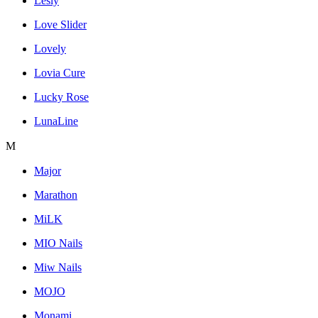
Lesly
Love Slider
Lovely
Lovia Cure
Lucky Rose
LunaLine
M
Major
Marathon
MiLK
MIO Nails
Miw Nails
MOJO
Monami