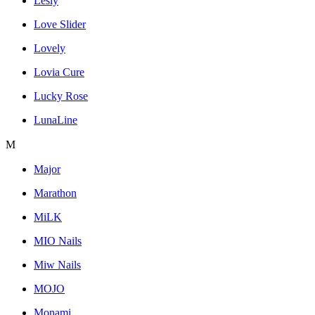
Lesly
Love Slider
Lovely
Lovia Cure
Lucky Rose
LunaLine
M
Major
Marathon
MiLK
MIO Nails
Miw Nails
MOJO
Monami