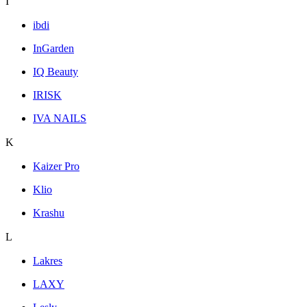
I
ibdi
InGarden
IQ Beauty
IRISK
IVA NAILS
K
Kaizer Pro
Klio
Krashu
L
Lakres
LAXY