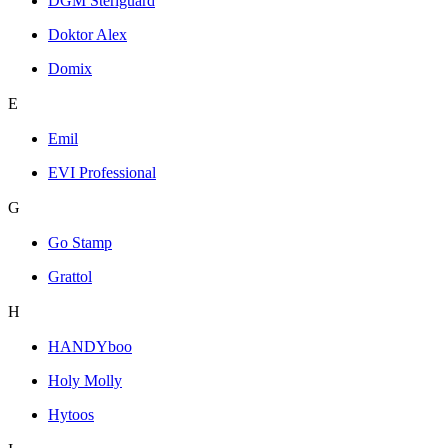
DGM Steriguard
Doktor Alex
Domix
E
Emil
EVI Professional
G
Go Stamp
Grattol
H
HANDYboo
Holy Molly
Hytoos