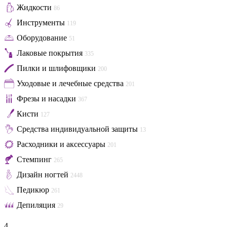
Жидкости
86
Инструменты
119
Оборудование
51
Лаковые покрытия
335
Пилки и шлифовщики
200
Уходовые и лечебные средства
201
Фрезы и насадки
367
Кисти
127
Средства индивидуальной защиты
13
Расходники и аксессуары
201
Стемпинг
265
Дизайн ногтей
2448
Педикюр
261
Депиляция
29
4