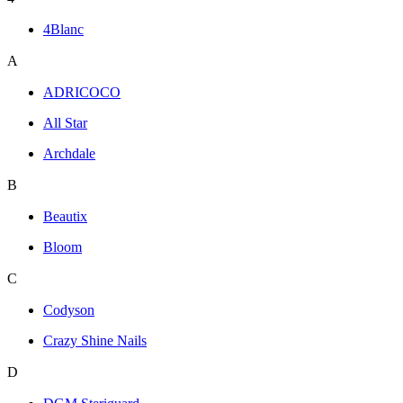
4Blanc
A
ADRICOCO
All Star
Archdale
B
Beautix
Bloom
C
Codyson
Crazy Shine Nails
D