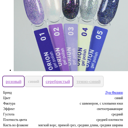
розовый
синий
серебристый
темно-синий
Бренд
Луи Филипп
Цвет
синий
Фактура
с шиммером, с хлопьями юки
Эффект
светоотражающие
Густота
средний
Плотность цвета
средней плотности
Кисть во флаконе
мягкий ворс, прямой срез, средняя длина, средняя ширина