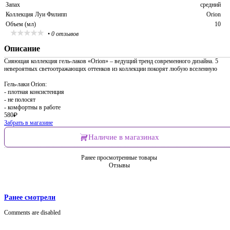
Запах
средний
Коллекция Луи Филипп
Orion
Объем (мл)
10
•
0 отзывов
Описание
Сияющая коллекция гель-лаков «Orion» – ведущий тренд современного дизайна. 5
невероятных светоотражающих оттенков из коллекции покорят любую вселенную
Гель-лаки Orion:
- плотная консистенция
- не полосят
- комфортны в работе
580
₽
Забрать в магазине
Наличие в магазинах
Ранее просмотренные товары
Отзывы
Ранее смотрели
Comments are disabled