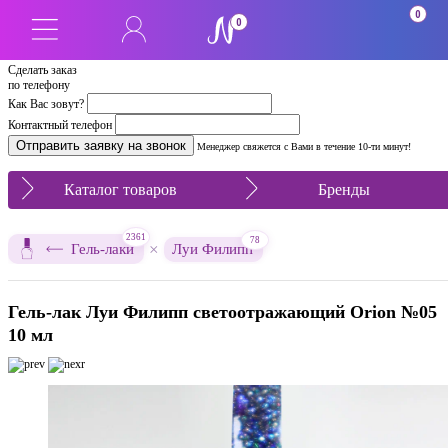
0
0
Сделать заказ
по телефону
Как Вас зовут?
Контактный телефон
Менеджер свяжется с Вами в течение 10-ти минут!
Каталог товаров
Бренды
2361
78
×
Гель-лаки
Луи Филипп
Гель-лак Луи Филипп светоотражающий Orion №05
10 мл