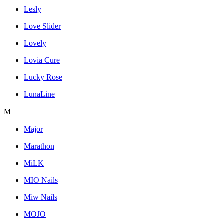
Lesly
Love Slider
Lovely
Lovia Cure
Lucky Rose
LunaLine
M
Major
Marathon
MiLK
MIO Nails
Miw Nails
MOJO