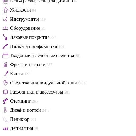
Гель-краски, гели для дизайна
62
Жидкости
84
Инструменты
119
Оборудование
51
Лаковые покрытия
335
Пилки и шлифовщики
196
Уходовые и лечебные средства
201
Фрезы и насадки
365
Кисти
127
Средства индивидуальной защиты
13
Расходники и аксессуары
201
Стемпинг
265
Дизайн ногтей
2448
Педикюр
261
Депиляция
29