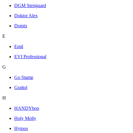
DGM Steriguard
Doktor Alex
Domix
E
Emil
EVI Professional
G
Go Stamp
Grattol
H
HANDYboo
Holy Molly
Hytoos