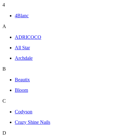
4
4Blanc
A
ADRICOCO
All Star
Archdale
B
Beautix
Bloom
C
Codyson
Crazy Shine Nails
D