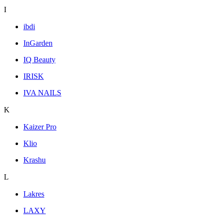
I
ibdi
InGarden
IQ Beauty
IRISK
IVA NAILS
K
Kaizer Pro
Klio
Krashu
L
Lakres
LAXY