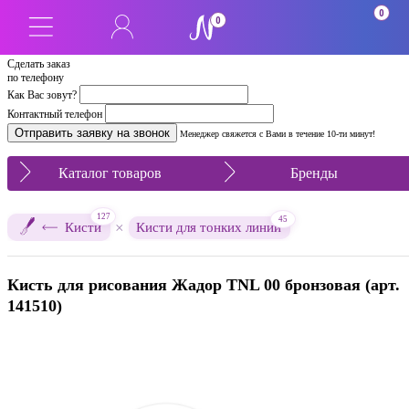
0
0
Сделать заказ
по телефону
Как Вас зовут?
Контактный телефон
Менеджер свяжется с Вами в течение 10-ти минут!
Каталог товаров
Бренды
127
45
×
Кисти
Кисти для тонких линий
Кисть для рисования Жадор TNL 00 бронзовая (арт.
141510)