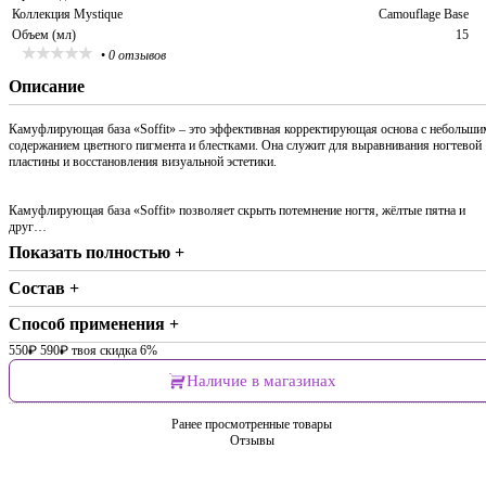
Коллекция Mystique
Camouflage Base
Объем (мл)
15
•
0 отзывов
Описание
Камуфлирующая база «Soffit» – это эффективная корректирующая основа с небольши
содержанием цветного пигмента и блестками. Она служит для выравнивания ногтевой
пластины и восстановления визуальной эстетики.
Камуфлирующая база «Soffit» позволяет скрыть потемнение ногтя, жёлтые пятна и
друг…
Показать полностью +
Состав +
Способ применения +
550
₽
590
₽
твоя скидка 6%
Наличие в магазинах
Ранее просмотренные товары
Отзывы