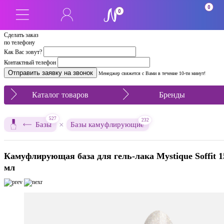
0
0
Сделать заказ
по телефону
Как Вас зовут?
Контактный телефон
Менеджер свяжется с Вами в течение 10-ти минут!
Каталог товаров
Бренды
527
232
×
Базы
Базы камуфлирующие
Камуфлирующая база для гель-лака Mystique Soffit 1
мл