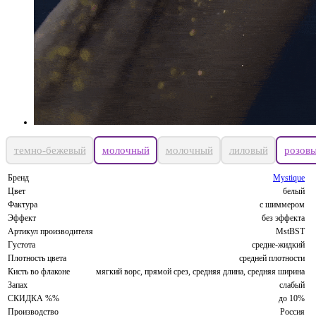
темно-бежевый
молочный
молочный
лиловый
розов
Бренд
Mystique
Цвет
белый
Фактура
с шиммером
Эффект
без эффекта
Артикул производителя
MstBST
Густота
средне-жидкий
Плотность цвета
средней плотности
Кисть во флаконе
мягкий ворс, прямой срез, средняя длина, средняя ширина
Запах
слабый
СКИДКА %%
до 10%
Производство
Россия