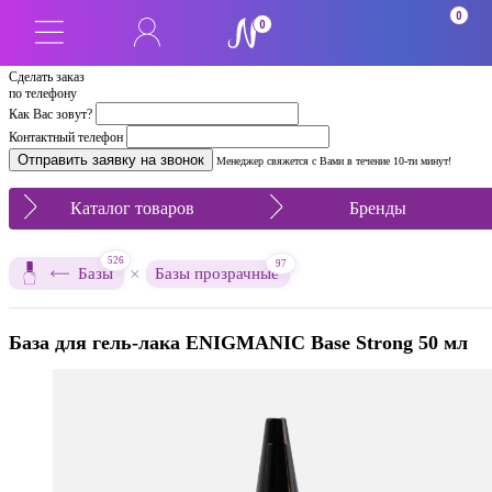
0
0
Сделать заказ
по телефону
Как Вас зовут?
Контактный телефон
Менеджер свяжется с Вами в течение 10-ти минут!
Каталог товаров
Бренды
526
97
×
Базы
Базы прозрачные
База для гель-лака ENIGMANIC Base Strong 50 мл