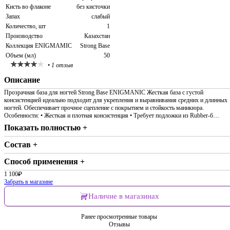
Кисть во флаконе
без кисточки
Запах
слабый
Количество, шт
1
Производство
Казахстан
Коллекция ENIGMAMIC
Strong Base
Объем (мл)
50
•
1 отзыв
Описание
Прозрачная база для ногтей Strong Base ENIGMANIC Жесткая база с густой
консистенцией идеально подходит для укрепления и выравнивания средних и длинных
ногтей. Обеспечивает прочное сцепление с покрытием и стойкость маникюра.
Особенности: • Жесткая и плотная консистенция • Требует подложки из Rubber-б…
Показать полностью +
Состав +
Способ применения +
1 100
₽
Забрать в магазине
Наличие в магазинах
Ранее просмотренные товары
Отзывы