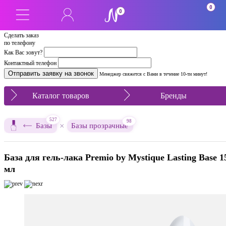
0
0
Сделать заказ
по телефону
Как Вас зовут?
Контактный телефон
Менеджер свяжется с Вами в течение 10-ти минут!
Каталог товаров
Бренды
527
98
×
Базы
Базы прозрачные
База для гель-лака Premio by Mystique Lasting Base 1
мл