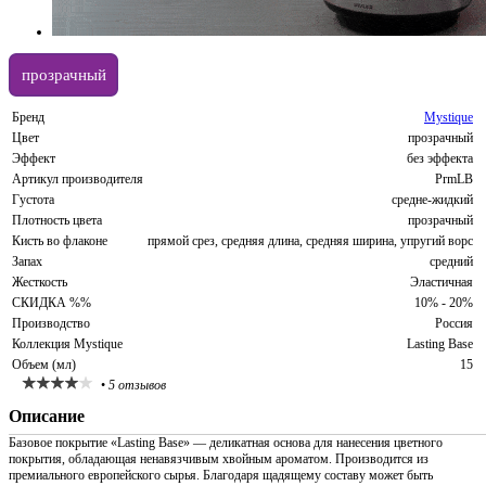
прозрачный
Бренд
Mystique
Цвет
прозрачный
Эффект
без эффекта
Артикул производителя
PrmLB
Густота
средне-жидкий
Плотность цвета
прозрачный
Кисть во флаконе
прямой срез, средняя длина, средняя ширина, упругий ворс
Запах
средний
Жесткость
Эластичная
СКИДКА %%
10% - 20%
Производство
Россия
Коллекция Mystique
Lasting Base
Объем (мл)
15
•
5 отзывов
Описание
Базовое покрытие «Lasting Base» — деликатная основа для нанесения цветного
покрытия, обладающая ненавязчивым хвойным ароматом. Производится из
премиального европейского сырья. Благодаря щадящему составу может быть