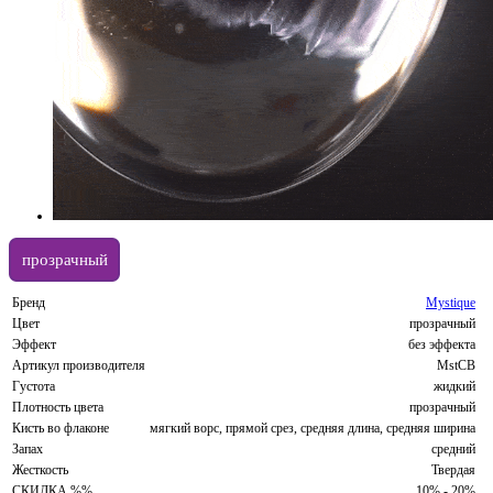
прозрачный
Бренд
Mystique
Цвет
прозрачный
Эффект
без эффекта
Артикул производителя
MstCB
Густота
жидкий
Плотность цвета
прозрачный
Кисть во флаконе
мягкий ворс, прямой срез, средняя длина, средняя ширина
Запах
средний
Жесткость
Твердая
СКИДКА %%
10% - 20%