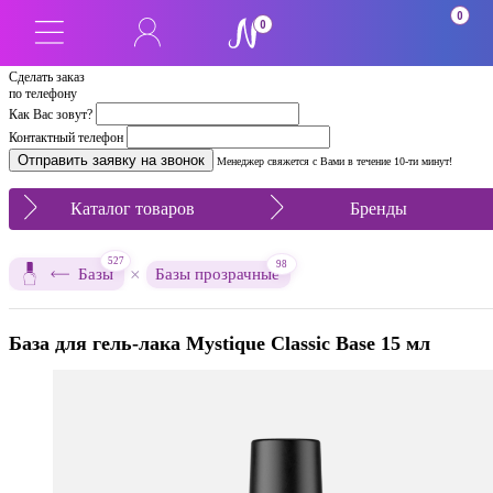
0
0
Сделать заказ
по телефону
Как Вас зовут?
Контактный телефон
Менеджер свяжется с Вами в течение 10-ти минут!
Каталог товаров
Бренды
527
98
×
Базы
Базы прозрачные
База для гель-лака Mystique Classic Base 15 мл