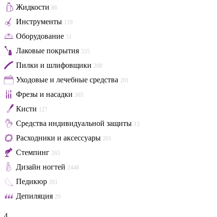
Жидкости
86
Инструменты
119
Оборудование
51
Лаковые покрытия
335
Пилки и шлифовщики
200
Уходовые и лечебные средства
201
Фрезы и насадки
365
Кисти
127
Средства индивидуальной защиты
13
Расходники и аксессуары
201
Стемпинг
265
Дизайн ногтей
2448
Педикюр
261
Депиляция
29
4