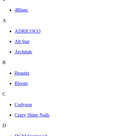
4Blanc
A
ADRICOCO
All Star
Archdale
B
Beautix
Bloom
C
Codyson
Crazy Shine Nails
D