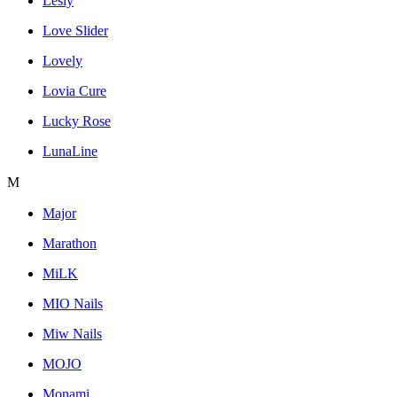
Lesly
Love Slider
Lovely
Lovia Cure
Lucky Rose
LunaLine
M
Major
Marathon
MiLK
MIO Nails
Miw Nails
MOJO
Monami