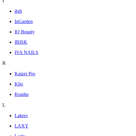
I
ibdi
InGarden
IQ Beauty
IRISK
IVA NAILS
K
Kaizer Pro
Klio
Krashu
L
Lakres
LAXY