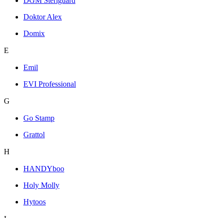
DGM Steriguard
Doktor Alex
Domix
E
Emil
EVI Professional
G
Go Stamp
Grattol
H
HANDYboo
Holy Molly
Hytoos