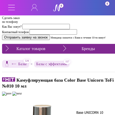
0
0
Сделать заказ
по телефону
Как Вас зовут?
Контактный телефон
Менеджер свяжется с Вами в течение 10-ти минут!
Каталог товаров
Бренды
526
157
×
Базы
Базы с эффектами
Камуфлирующая база Color Base Unicorn ToFi
№010 10 мл