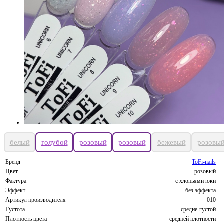
белый
голубой
розовый
розовый
бежевый
розовы
Бренд
ToFi-nails
Цвет
розовый
Фактура
с хлопьями юки
Эффект
без эффекта
Артикул производителя
010
Густота
средне-густой
Плотность цвета
средней плотности