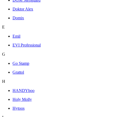
DGM Steriguard
Doktor Alex
Domix
E
Emil
EVI Professional
G
Go Stamp
Grattol
H
HANDYboo
Holy Molly
Hytoos