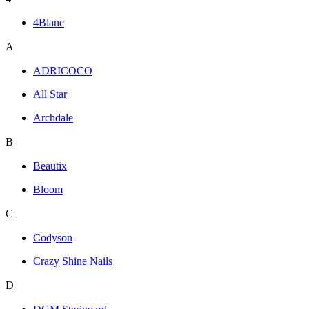
4Blanc
A
ADRICOCO
All Star
Archdale
B
Beautix
Bloom
C
Codyson
Crazy Shine Nails
D