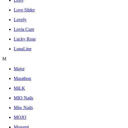
Lesly
Love Slider
Lovely
Lovia Cure
Lucky Rose
LunaLine
M
Major
Marathon
MiLK
MIO Nails
Miw Nails
MOJO
Monami