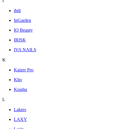
I
ibdi
InGarden
IQ Beauty
IRISK
IVA NAILS
K
Kaizer Pro
Klio
Krashu
L
Lakres
LAXY