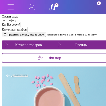
0
0
Сделать заказ
по телефону
Как Вас зовут?
Контактный телефон
Менеджер свяжется с Вами в течение 10-ти минут!
Каталог товаров
Бренды
Фильтр
депиляция