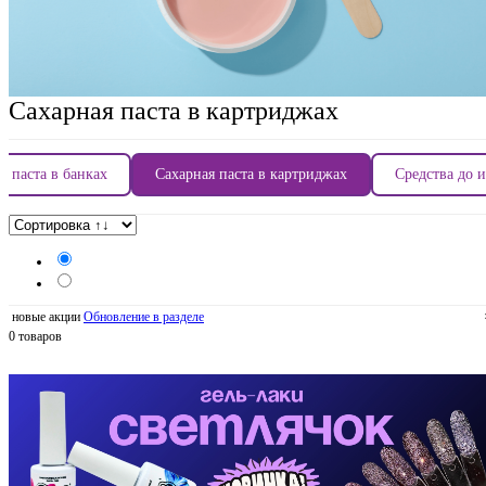
Сахарная паста в картриджах
я паста в банках
Сахарная паста в картриджах
Средства до 
новые акции
Обновление в разделе
0 товаров