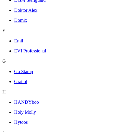
DGM Steriguard
Doktor Alex
Domix
E
Emil
EVI Professional
G
Go Stamp
Grattol
H
HANDYboo
Holy Molly
Hytoos