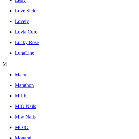
Lesly
Love Slider
Lovely
Lovia Cure
Lucky Rose
LunaLine
M
Major
Marathon
MiLK
MIO Nails
Miw Nails
MOJO
Monami