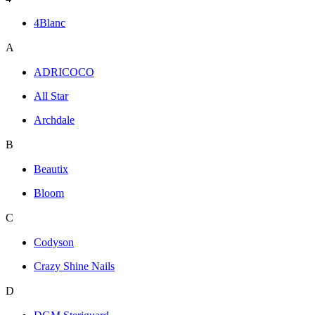
4Blanc
A
ADRICOCO
All Star
Archdale
B
Beautix
Bloom
C
Codyson
Crazy Shine Nails
D