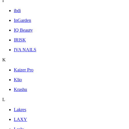
I
ibdi
InGarden
IQ Beauty
IRISK
IVA NAILS
K
Kaizer Pro
Klio
Krashu
L
Lakres
LAXY