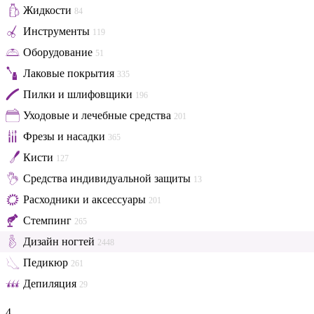
Жидкости
84
Инструменты
119
Оборудование
51
Лаковые покрытия
335
Пилки и шлифовщики
196
Уходовые и лечебные средства
201
Фрезы и насадки
365
Кисти
127
Средства индивидуальной защиты
13
Расходники и аксессуары
201
Стемпинг
265
Дизайн ногтей
2448
Педикюр
261
Депиляция
29
4