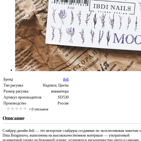
Бренд
ibdi
Тип рисунка
Надписи, Цветы
Размер рисунка
миниатюра
Артикул производителя
SD530
Производство
Россия
•
0 отзывов
Описание
Слайдер-дизайн ibdi — это авторские слайдеры созданные по эксклюзивным макетам 
Dina Ibragimova, выполнены на высококачественном материале — ультратонкой
полимерной пленке на бумажной основе, отличаются насыщенностью цвета и самыми