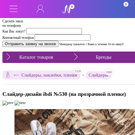
0
0
Сделать заказ
по телефону
Как Вас зовут?
Контактный телефон
Менеджер свяжется с Вами в течение 10-ти минут!
Каталог товаров
Бренды
1559
1088
×
Слайдеры, наклейки, пленки
Слайдеры
Слайдер-дизайн ibdi №530 (на прозрачной пленке)