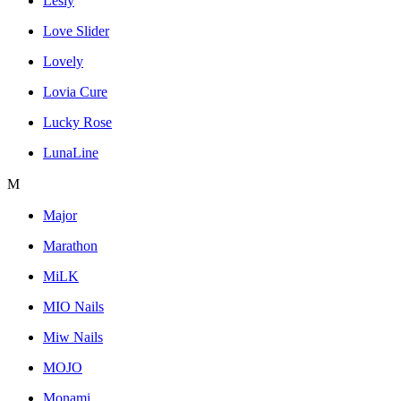
Lesly
Love Slider
Lovely
Lovia Cure
Lucky Rose
LunaLine
M
Major
Marathon
MiLK
MIO Nails
Miw Nails
MOJO
Monami