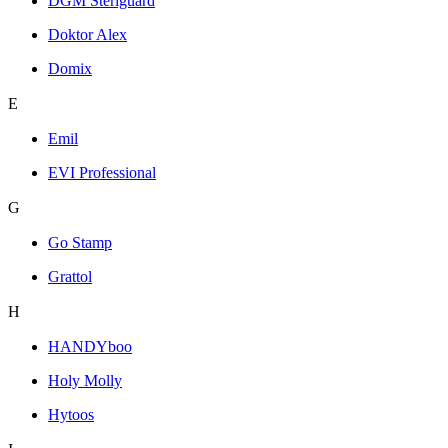
DGM Steriguard
Doktor Alex
Domix
E
Emil
EVI Professional
G
Go Stamp
Grattol
H
HANDYboo
Holy Molly
Hytoos