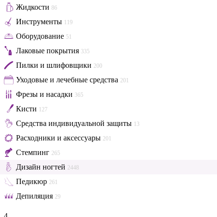
Жидкости
86
Инструменты
119
Оборудование
51
Лаковые покрытия
335
Пилки и шлифовщики
200
Уходовые и лечебные средства
201
Фрезы и насадки
365
Кисти
127
Средства индивидуальной защиты
13
Расходники и аксессуары
201
Стемпинг
265
Дизайн ногтей
2448
Педикюр
261
Депиляция
29
4