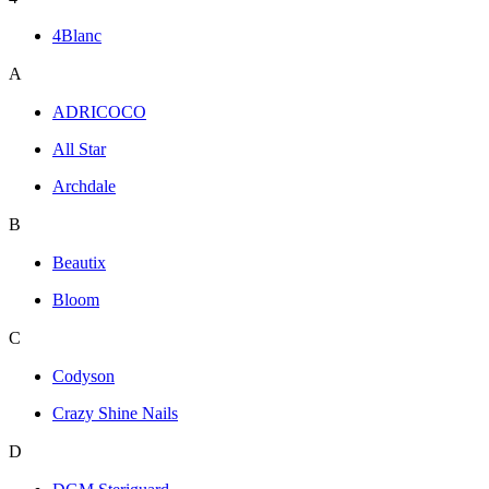
4Blanc
A
ADRICOCO
All Star
Archdale
B
Beautix
Bloom
C
Codyson
Crazy Shine Nails
D