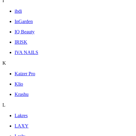
I
ibdi
InGarden
IQ Beauty
IRISK
IVA NAILS
K
Kaizer Pro
Klio
Krashu
L
Lakres
LAXY