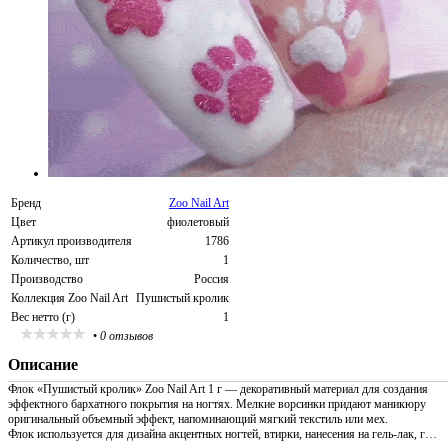
Бренд
Zoo Nail Art
Цвет
фиолетовый
Артикул производителя
1786
Количество, шт
1
Производство
Россия
Коллекция Zoo Nail Art
Пушистый кролик
Вес нетто (г)
1
•
0 отзывов
Описание
Флок «Пушистый кролик» Zoo Nail Art 1 г — декоративный материал для создания
эффектного бархатного покрытия на ногтях. Мелкие ворсинки придают маникюру
оригинальный объемный эффект, напоминающий мягкий текстиль или мех.
Флок используется для дизайна акцентных ногтей, втирки, нанесения на гель-лак, г…