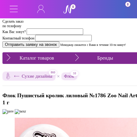
0
0
Сделать заказ
по телефону
Как Вас зовут?
Контактный телефон
Менеджер свяжется с Вами в течение 10-ти минут!
Каталог товаров
Бренды
860
10
×
Сухие дизайны
Флок
Флок Пушистый кролик лиловый №1786 Zoo Nail Ar
1 г