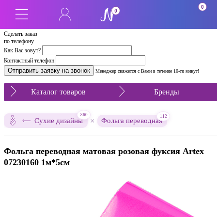
0
0
Сделать заказ
по телефону
Как Вас зовут?
Контактный телефон
Менеджер свяжется с Вами в течение 10-ти минут!
Каталог товаров
Бренды
860
112
×
Сухие дизайны
Фольга переводная
Фольга переводная матовая розовая фуксия Artex
07230160 1м*5см