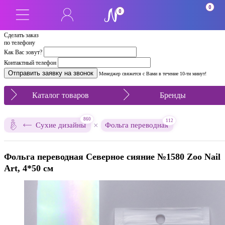
0
0
Сделать заказ
по телефону
Как Вас зовут?
Контактный телефон
Менеджер свяжется с Вами в течение 10-ти минут!
Каталог товаров
Бренды
860
112
×
Сухие дизайны
Фольга переводная
Фольга переводная Северное сияние №1580 Zoo Nail
Art, 4*50 см