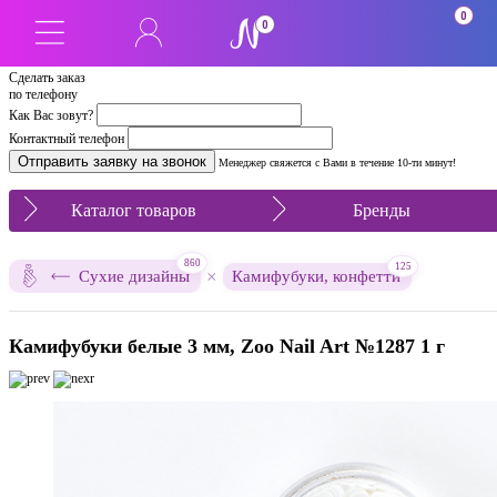
0
0
Сделать заказ
по телефону
Как Вас зовут?
Контактный телефон
Менеджер свяжется с Вами в течение 10-ти минут!
Каталог товаров
Бренды
860
125
×
Сухие дизайны
Камифубуки, конфетти
Камифубуки белые 3 мм, Zoo Nail Art №1287 1 г