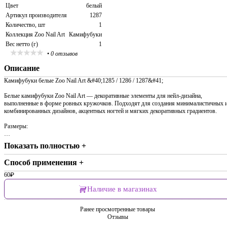
Цвет
белый
Артикул производителя
1287
Количество, шт
1
Коллекция Zoo Nail Art
Камифубуки
Вес нетто (г)
1
•
0 отзывов
Описание
Камифубуки белые Zoo Nail Art &#40;1285 / 1286 / 1287&#41;
Белые камифубуки Zoo Nail Art — декоративные элементы для нейл-дизайна,
выполненные в форме ровных кружочков. Подходят для создания минималистичных 
комбинированных дизайнов, акцентных ногтей и мягких декоративных градиентов.
Размеры:
…
Показать полностью +
Способ применения +
60
₽
Наличие в магазинах
Ранее просмотренные товары
Отзывы