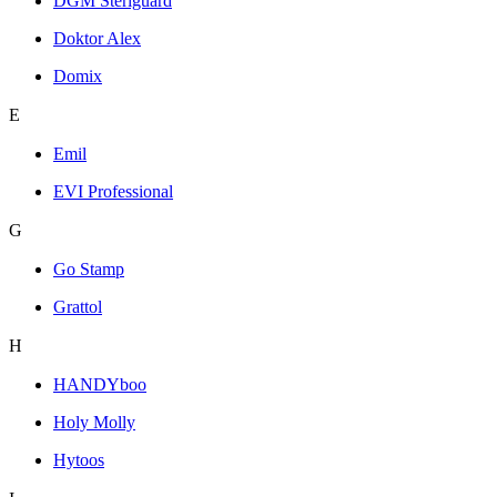
DGM Steriguard
Doktor Alex
Domix
E
Emil
EVI Professional
G
Go Stamp
Grattol
H
HANDYboo
Holy Molly
Hytoos