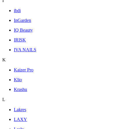
I
ibdi
InGarden
IQ Beauty
IRISK
IVA NAILS
K
Kaizer Pro
Klio
Krashu
L
Lakres
LAXY