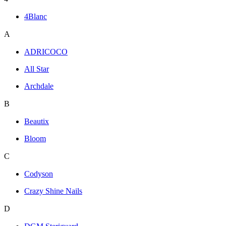
4Blanc
A
ADRICOCO
All Star
Archdale
B
Beautix
Bloom
C
Codyson
Crazy Shine Nails
D