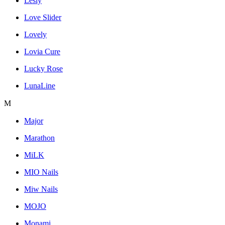
Lesly
Love Slider
Lovely
Lovia Cure
Lucky Rose
LunaLine
M
Major
Marathon
MiLK
MIO Nails
Miw Nails
MOJO
Monami