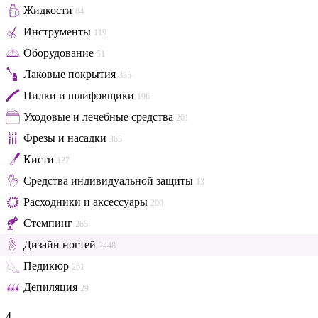
Жидкости
84
Инструменты
119
Оборудование
51
Лаковые покрытия
335
Пилки и шлифовщики
196
Уходовые и лечебные средства
201
Фрезы и насадки
365
Кисти
127
Средства индивидуальной защиты
13
Расходники и аксессуары
200
Стемпинг
265
Дизайн ногтей
2448
Педикюр
261
Депиляция
29
4