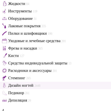
Жидкости
84
Инструменты
119
Оборудование
51
Лаковые покрытия
335
Пилки и шлифовщики
196
Уходовые и лечебные средства
201
Фрезы и насадки
365
Кисти
127
Средства индивидуальной защиты
13
Расходники и аксессуары
201
Стемпинг
265
Дизайн ногтей
2448
Педикюр
261
Депиляция
29
4