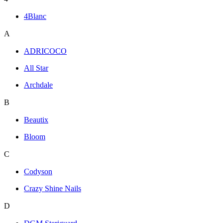
4Blanc
A
ADRICOCO
All Star
Archdale
B
Beautix
Bloom
C
Codyson
Crazy Shine Nails
D