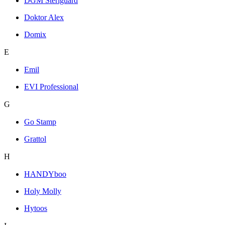
DGM Steriguard
Doktor Alex
Domix
E
Emil
EVI Professional
G
Go Stamp
Grattol
H
HANDYboo
Holy Molly
Hytoos