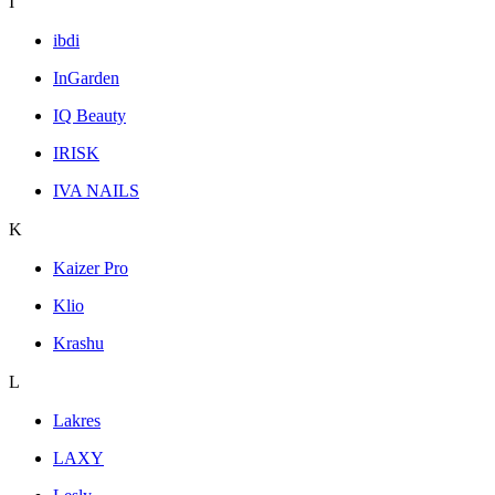
I
ibdi
InGarden
IQ Beauty
IRISK
IVA NAILS
K
Kaizer Pro
Klio
Krashu
L
Lakres
LAXY