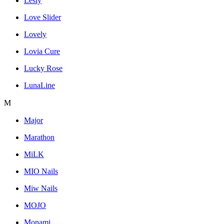
Lesly
Love Slider
Lovely
Lovia Cure
Lucky Rose
LunaLine
M
Major
Marathon
MiLK
MIO Nails
Miw Nails
MOJO
Monami