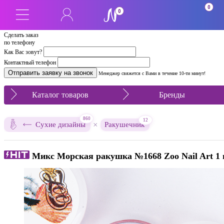
0
0
Сделать заказ
по телефону
Как Вас зовут?
Контактный телефон
Менеджер свяжется с Вами в течение 10-ти минут!
Каталог товаров
Бренды
860
12
×
Сухие дизайны
Ракушечник
Микс Морская ракушка №1668 Zoo Nail Art 1 