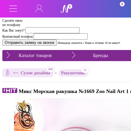
0
0
Сделать заказ
по телефону
Как Вас зовут?
Контактный телефон
Менеджер свяжется с Вами в течение 10-ти минут!
Каталог товаров
Бренды
860
12
×
Сухие дизайны
Ракушечник
Микс Морская ракушка №1669 Zoo Nail Art 1 