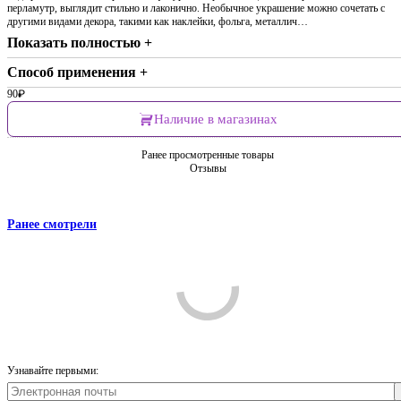
перламутр, выглядит стильно и лаконично. Необычное украшение можно сочетать с
другими видами декора, такими как наклейки, фольга, металлич…
Показать полностью +
Способ применения +
90
₽
Наличие в магазинах
Ранее просмотренные товары
Отзывы
Ранее смотрели
Comments are disabled
Узнавайте первыми:
Войти
Регистрация