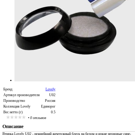
Бренд
Lovely
Артикул производителя
U02
Производство
Россия
Коллекция Lovely
Единорог
Вес нетто (г)
0.5
•
0 отзывов
Описание
Втирка Lovely U02 - нежнейший жемчужный блеск на белом и яркие неоновые сине-