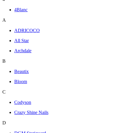
4Blanc
A
ADRICOCO
All Star
Archdale
B
Beautix
Bloom
C
Codyson
Crazy Shine Nails
D