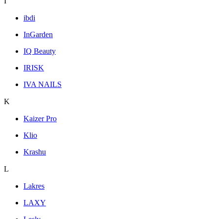
I
ibdi
InGarden
IQ Beauty
IRISK
IVA NAILS
K
Kaizer Pro
Klio
Krashu
L
Lakres
LAXY