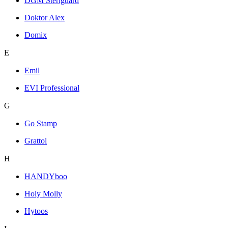
DGM Steriguard
Doktor Alex
Domix
E
Emil
EVI Professional
G
Go Stamp
Grattol
H
HANDYboo
Holy Molly
Hytoos