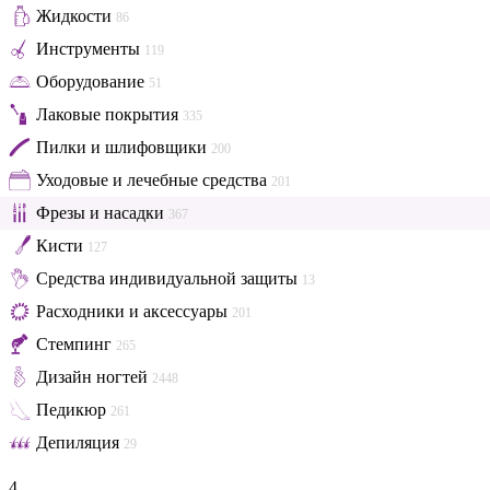
Жидкости
86
Инструменты
119
Оборудование
51
Лаковые покрытия
335
Пилки и шлифовщики
200
Уходовые и лечебные средства
201
Фрезы и насадки
367
Кисти
127
Средства индивидуальной защиты
13
Расходники и аксессуары
201
Стемпинг
265
Дизайн ногтей
2448
Педикюр
261
Депиляция
29
4