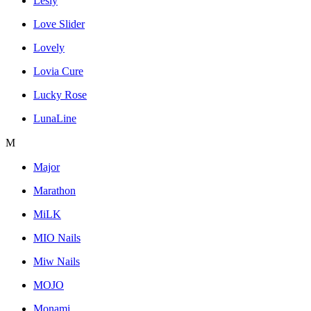
Lesly
Love Slider
Lovely
Lovia Cure
Lucky Rose
LunaLine
M
Major
Marathon
MiLK
MIO Nails
Miw Nails
MOJO
Monami