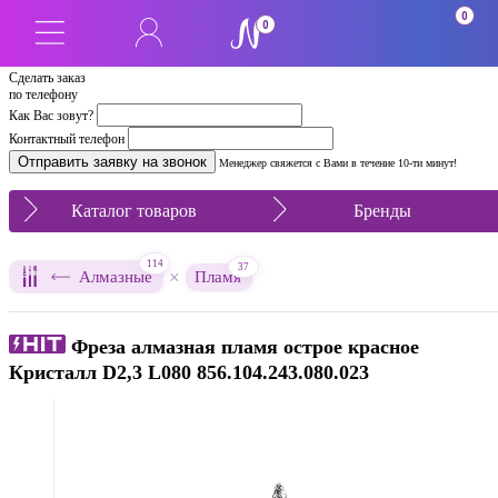
0
0
Сделать заказ
по телефону
Как Вас зовут?
Контактный телефон
Менеджер свяжется с Вами в течение 10-ти минут!
Каталог товаров
Бренды
114
37
×
Алмазные
Пламя
Фреза алмазная пламя острое красное
Кристалл D2,3 L080 856.104.243.080.023