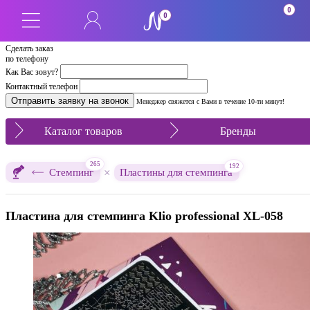
0
0
Сделать заказ
по телефону
Как Вас зовут?
Контактный телефон
Менеджер свяжется с Вами в течение 10-ти минут!
Каталог товаров
Бренды
265
192
×
Стемпинг
Пластины для стемпинга
Пластина для стемпинга Klio professional XL-058