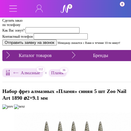
0
0
Сделать заказ
по телефону
Как Вас зовут?
Контактный телефон
Менеджер свяжется с Вами в течение 10-ти минут!
Каталог товаров
Бренды
112
36
×
Алмазные
Пламя
Набор фрез алмазных «Пламя» синяя 5 шт Zoo Nail
Art 1890 ⌀2×9.1 мм