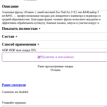
Описание
Алмазные фрезы «Пламя» с синей насечкой Zoo Nail Art 2×9,1 мм &#40;набор 5
шт.&#41; — профессиональные насадки для аппаратного маникюра и педикюра со
средней абразивностью. Благодаря форме «пламя» фрезы позволяют аккуратно и
эффективно обрабатывать кутикулу, боковые валики, синусы и участки вокруг н…
Показать полностью +
Состав +
Способ применения +
445
₽
495
₽
твоя скидка 10%
Наличие в магазинах
Ранее просмотренные товары
Отзывы
Ранее смотрели
Comments are disabled
Узнавайте первыми: