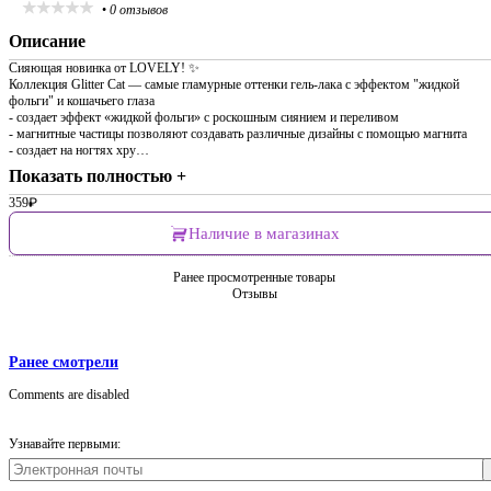
•
0 отзывов
Описание
Сияющая новинка от LOVELY! ✨
Коллекция Glitter Cat — самые гламурные оттенки гель-лака с эффектом "жидкой
фольги" и кошачьего глаза
- cоздает эффект «жидкой фольги» с роскошным сиянием и переливом
- магнитные частицы позволяют создавать различные дизайны с помощью магнита
- создает на ногтях хру…
Показать полностью +
359
₽
Наличие в магазинах
Ранее просмотренные товары
Отзывы
Ранее смотрели
Comments are disabled
Узнавайте первыми: