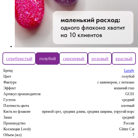
серебристый
голубой
сиреневый
розовый
красный
Бренд
Lovely
Цвет
голубой
Фактура
с шиммером, с поталью
Эффект
кошачий глаз
Артикул производителя
GС01
Густота
средний
Плотность цвета
плотный
Кисть во флаконе
прямой срез, средняя длина, средняя ширина, упругий ворс
Запах
средний
Производство
Россия
Коллекция Lovely
Glitter Cat
Объем (мл)
7