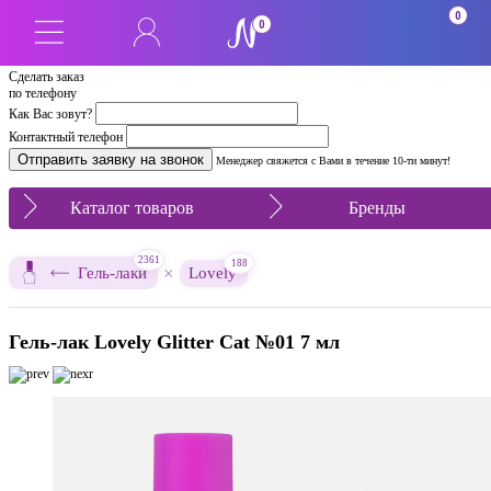
0
0
Сделать заказ
по телефону
Как Вас зовут?
Контактный телефон
Менеджер свяжется с Вами в течение 10-ти минут!
Каталог товаров
Бренды
2361
188
×
Гель-лаки
Lovely
Гель-лак Lovely Glitter Cat №01 7 мл