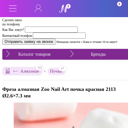
0
0
Сделать заказ
по телефону
Как Вас зовут?
Контактный телефон
Менеджер свяжется с Вами в течение 10-ти минут!
Каталог товаров
Бренды
112
17
×
Алмазные
Почки
Фреза алмазная Zoo Nail Art почка красная 2113
Ø2.6×7.3 мм