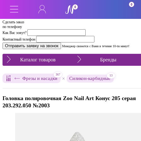
0
0
Сделать заказ
по телефону
Как Вас зовут?
Контактный телефон
Менеджер свяжется с Вами в течение 10-ти минут!
Каталог товаров
Бренды
367
13
×
Фрезы и насадки
Силикон-карбидные
Головка полировочная Zoo Nail Art Конус 205 серая
203.292.050 №2003