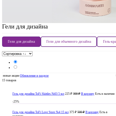
Гели для дизайна
Гели для дизайна
Гели для объемного дизайна
Гель-кр
новые акции
Обновление в разделе
15 товаров
Гель для дизайна ToFi Skittles №03 5 мл
225 ₽
300 ₽
В корзину
Есть в наличии
-25%
Гель для дизайна ToFi Love Store №4 15 мл
375 ₽
500 ₽
В корзину
Есть в