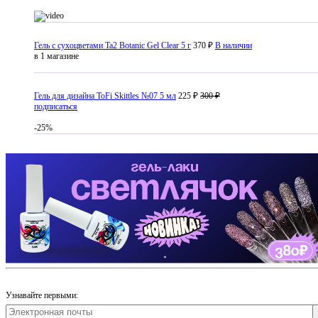
Гель с сухоцветами Ta2 Botanic Gel Clear 5 г
370 ₽
В наличии
в 1 магазине
Гель для дизайна ToFi Skittles №07 5 мл
225 ₽
300 ₽
подписаться
-25%
Узнавайте первыми: