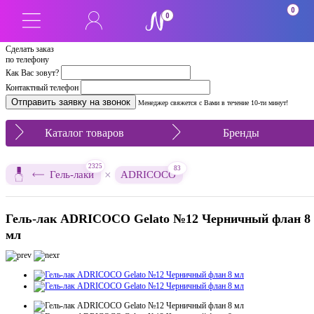
0
0
Сделать заказ
по телефону
Как Вас зовут?
Контактный телефон
Менеджер свяжется с Вами в течение 10-ти минут!
Каталог товаров
Бренды
2325
83
×
Гель-лаки
ADRICOCO
Гель-лак ADRICOCO Gelato №12 Черничный флан 8
мл