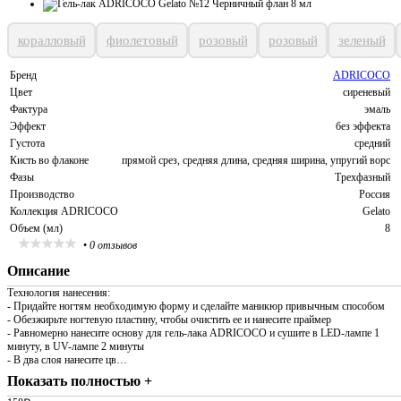
коралловый
фиолетовый
розовый
розовый
зеленый
Бренд
ADRICOCO
Цвет
сиреневый
Фактура
эмаль
Эффект
без эффекта
Густота
средний
Кисть во флаконе
прямой срез, средняя длина, средняя ширина, упругий ворс
Фазы
Трехфазный
Производство
Россия
Коллекция ADRICOCO
Gelato
Объем (мл)
8
•
0 отзывов
Описание
Технология нанесения:
- Придайте ногтям необходимую форму и сделайте маникюр привычным способом
- Обезжирьте ногтевую пластину, чтобы очистить ее и нанесите праймер
- Равномерно нанесите основу для гель-лака ADRICOCO и сушите в LED-лампе 1
минуту, в UV-лампе 2 минуты
- В два слоя нанесите цв…
Показать полностью +