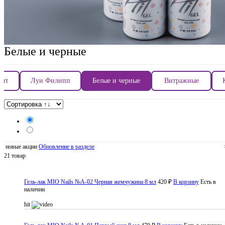
Белые и черные
Art
Луи Филипп
Белые и черные
Витражные
новые акции
Обновление в разделе
21 товар
Гель-лак MIO Nails №A-02 Черная жемчужина 8 мл
420 ₽
В корзину
Есть в
наличии
hit