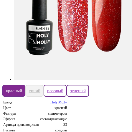
красный
синий
розовый
зеленый
Бренд
Holy Molly
Цвет
красный
Фактура
с шиммером
Эффект
светоотражающие
Артикул производителя
33
Густота
средний