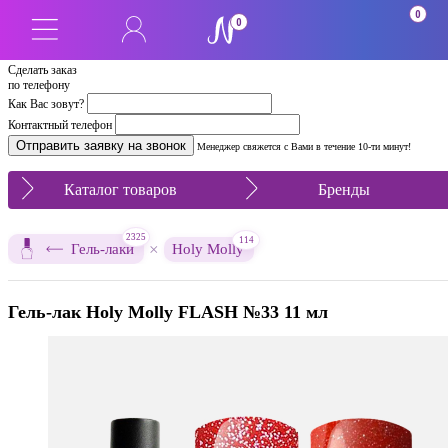
0
0
Сделать заказ
по телефону
Как Вас зовут?
Контактный телефон
Менеджер свяжется с Вами в течение 10-ти минут!
Каталог товаров
Бренды
2325
114
×
Гель-лаки
Holy Molly
Гель-лак Holy Molly FLASH №33 11 мл