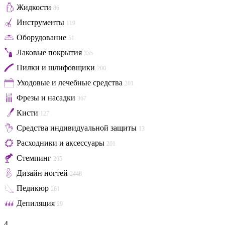
Жидкости
86
Инструменты
119
Оборудование
51
Лаковые покрытия
335
Пилки и шлифовщики
200
Уходовые и лечебные средства
201
Фрезы и насадки
367
Кисти
127
Средства индивидуальной защиты
13
Расходники и аксессуары
201
Стемпинг
265
Дизайн ногтей
2448
Педикюр
261
Депиляция
29
4