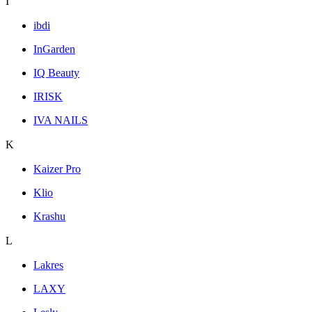
I
ibdi
InGarden
IQ Beauty
IRISK
IVA NAILS
K
Kaizer Pro
Klio
Krashu
L
Lakres
LAXY