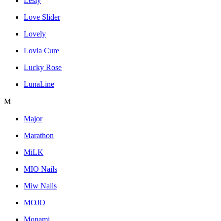
Lesly
Love Slider
Lovely
Lovia Cure
Lucky Rose
LunaLine
M
Major
Marathon
MiLK
MIO Nails
Miw Nails
MOJO
Monami