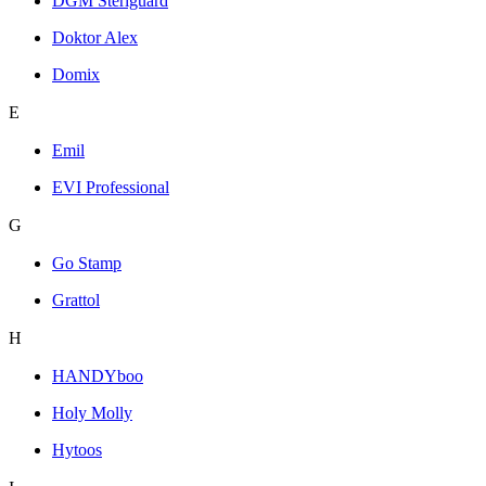
DGM Steriguard
Doktor Alex
Domix
E
Emil
EVI Professional
G
Go Stamp
Grattol
H
HANDYboo
Holy Molly
Hytoos