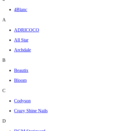
4Blanc
A
ADRICOCO
All Star
Archdale
B
Beautix
Bloom
C
Codyson
Crazy Shine Nails
D